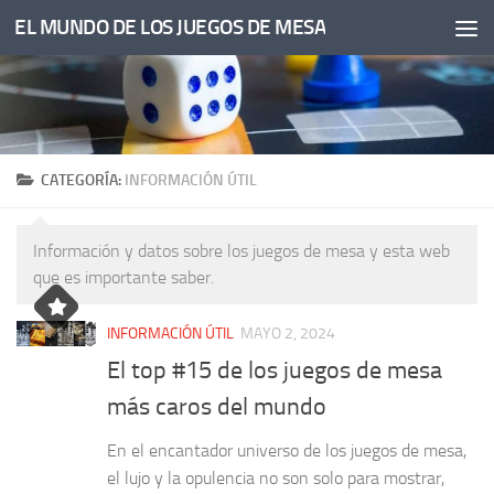
EL MUNDO DE LOS JUEGOS DE MESA
Saltar al contenido
CATEGORÍA:
INFORMACIÓN ÚTIL
Información y datos sobre los juegos de mesa y esta web
que es importante saber.
INFORMACIÓN ÚTIL
MAYO 2, 2024
El top #15 de los juegos de mesa
más caros del mundo
En el encantador universo de los juegos de mesa,
el lujo y la opulencia no son solo para mostrar,