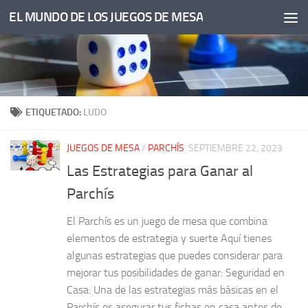
EL MUNDO DE LOS JUEGOS DE MESA
Saltar al contenido
ETIQUETADO:
LUDO
JUEGOS DE MESA
/
PARCHÍS
SEPTIEMBRE 22, 2023
Las Estrategias para Ganar al
Parchís
El Parchís es un juego de mesa que combina
elementos de estrategia y suerte Aquí tienes
algunas estrategias que puedes considerar para
mejorar tus posibilidades de ganar: Seguridad en
Casa: Una de las estrategias más básicas en el
Parchís es asegurar tus fichas en casa antes de